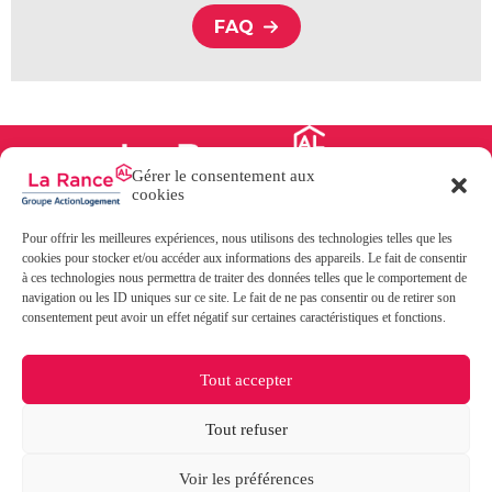
FAQ
Gérer le consentement aux
cookies
Pour offrir les meilleures expériences, nous utilisons des technologies telles que les
31, boulevard des Talards
cookies pour stocker et/ou accéder aux informations des appareils. Le fait de consentir
35400 SAINT-MALO
à ces technologies nous permettra de traiter des données telles que le comportement de
02 99 40 02 20
navigation ou les ID uniques sur ce site. Le fait de ne pas consentir ou de retirer son
consentement peut avoir un effet négatif sur certaines caractéristiques et fonctions.
Contact
Paiement en ligne
FAQ
Tout accepter
Documentation
Politique de cookies
Tout refuser
Mentions légales
Politique de protection des données
Conditions générales
Voir les préférences
Copyright © 2026 - La Rance -
Groupe Action Logement
-