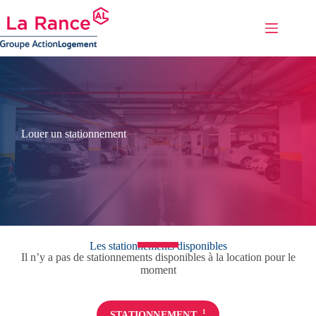
Passer
au
contenu
Louer un stationnement
Les stationnements disponibles
Il n’y a pas de stationnements disponibles à la location pour le
moment
1
STATIONNEMENT