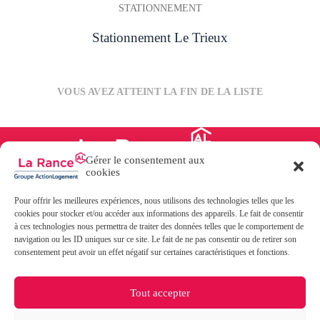
STATIONNEMENT
Stationnement Le Trieux
VOUS AVEZ ATTEINT LA FIN DE LA LISTE
Gérer le consentement aux
cookies
Pour offrir les meilleures expériences, nous utilisons des technologies telles que les
31, boulevard des Talards
cookies pour stocker et/ou accéder aux informations des appareils. Le fait de consentir
35400 SAINT-MALO
à ces technologies nous permettra de traiter des données telles que le comportement de
02 99 40 02 20
navigation ou les ID uniques sur ce site. Le fait de ne pas consentir ou de retirer son
consentement peut avoir un effet négatif sur certaines caractéristiques et fonctions.
Contact
Paiement en ligne
FAQ
Tout accepter
Documentation
Politique de cookies