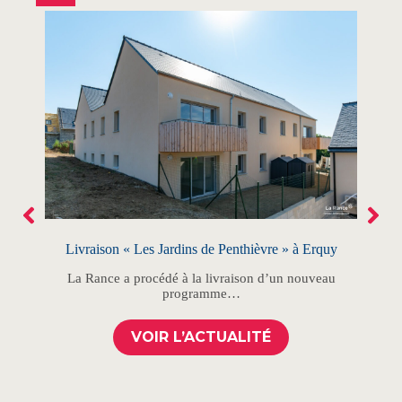
Livraison « Les Jardins de Penthièvre » à Erquy
Con
t-
La Rance a procédé à la livraison d’un nouveau
programme…
Le 
ué à…
VOIR L’ACTUALITÉ