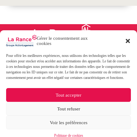
Gérer le consentement aux
cookies
Pour offrir les meilleures expériences, nous utilisons des technologies telles que les
31, boulevard des Talards
cookies pour stocker et/ou accéder aux informations des appareils. Le fait de consentir
35400 SAINT-MALO
à ces technologies nous permettra de traiter des données telles que le comportement de
02 99 40 02 20
navigation ou les ID uniques sur ce site. Le fait de ne pas consentir ou de retirer son
consentement peut avoir un effet négatif sur certaines caractéristiques et fonctions.
Contact
Paiement en ligne
FAQ
Tout accepter
Documentation
Politique de cookies
Tout refuser
Mentions légales
Politique de protection des données
Conditions générales
Voir les préférences
Copyright © 2026 - La Rance -
Groupe Action Logement
-
SAC Rance Emeraude
Politique de cookies