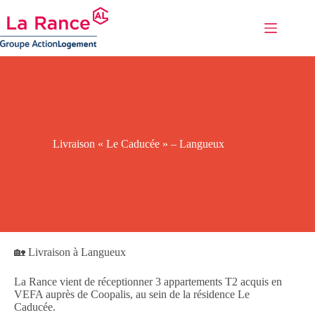
Passer
au
contenu
Livraison « Le Caducée » – Langueux
🏡 Livraison à Langueux
La Rance vient de réceptionner 3 appartements T2 acquis en
VEFA auprès de Coopalis, au sein de la résidence Le
Caducée.