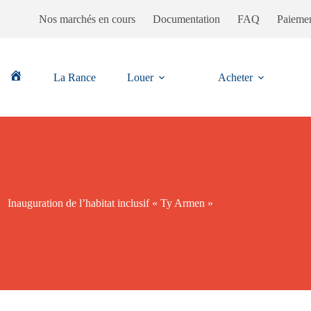
Nos marchés en cours
Documentation
FAQ
Paiemen
La Rance
Louer
Acheter
Accueil
Inauguration de l’habitat inclusif « Ty Armen »